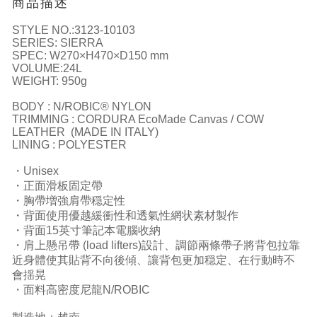
商品描述
STYLE NO.:3123-10103
SERIES: SIERRA
SPEC: W270×H470×D150 mm
VOLUME:24L
WEIGHT: 950g
BODY : N/ROBIC® NYLON
TRIMMING : CORDURA EcoMade Canvas / COW
LEATHER (MADE IN ITALY)
LINING : POLYESTER
・Unisex
・正面滑板固定帶
・胸帶増強肩帶穏定性
・背面使用優越緩衝性和透氣性網状素材製作
・背面15英寸筆記本電腦收納
・肩上懸吊帶 (load lifters)設計、調節兩條帶子將背包拉靠
近身體使其貼背不向後傾、讓背包更加穏定、在行動時不
會揺晃
・面料高密度尼龍N/ROBIC