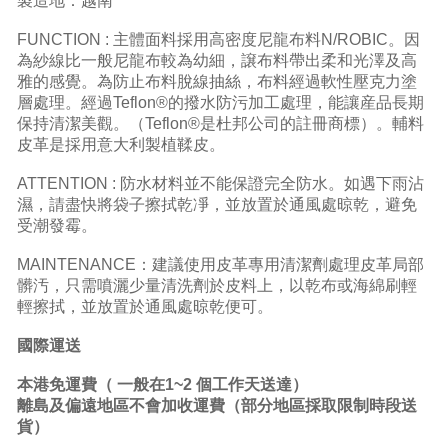
製造地：越南
FUNCTION : 主體面料採用高密度尼龍布料N/ROBIC。因
為紗線比一般尼龍布較為幼細，譲布料帶出柔和光澤及高
雅的感覺。為防止布料脫線抽絲，布料經過軟性壓克力塗
層處理。經過Teflon®的撥水防污加工處理，能讓産品長期
保持清潔美觀。（Teflon®是杜邦公司的註冊商標）。輔料
皮革是採用意大利製植鞣皮。
ATTENTION : 防水材料並不能保證完全防水。如遇下雨沾
濕，請盡快將袋子擦拭乾凈，並放置於通風處晾乾，避免
受潮發霉。
MAINTENANCE：建議使用皮革專用清潔劑處理皮革局部
髒汚，只需噴灑少量清洗劑於皮料上，以乾布或海綿刷輕
輕擦拭，並放置於通風處晾乾便可。
國際運送
本港免運費
（ 一般在1~2 個工作天送達）
離島及偏遠地區不會加收運費（部分地區採取限制時段送
貨）