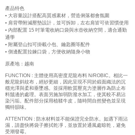
產品特色
• 大容量設計搭配高質感素材，營造俐落都會氛圍
• 肩背帶附減壓墊設計，並可拆卸，左右肩皆可依習慣使用
• 內部配置 15 吋筆電收納口袋與水壺收納空間，適合通勤
通學
• 附屬登山扣可掛載小包、鑰匙圈等配件
• 側邊配置拉鍊口袋，方便收納隨身小物
原產地：越南
FUNCTION : 主體使用高密度尼龍布料 N/ROBIC。相比一
般尼龍斜紋布，經紗更細，因此呈現不同於緞面織法的沉
穩光澤與柔和垂墜感。並採用軟質壓克力塗層作為防止布
料鬚邊的處理。表面另施加弱防潑水加工，使其較不易沾
染污垢。配件部分採用植鞣牛皮，隨時間自然變色並呈現
獨特韻味。
ATTENTION : 防水材料並不能保證完全防水。如遇下雨沾
濕，請盡快將袋子擦拭乾凈，並放置於通風處晾乾，避免
受潮發霉。