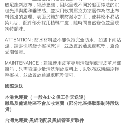
般尼龍斜紋布，經紗更細，因此呈現不同於緞面織法的沉
穩光澤與柔和垂墜感。並採用軟質壓克力塗層作為防止布
料鬚邊的處理。表面另施加弱防潑水加工，使其較不易沾
染污垢。配件部分採用植鞣牛皮，隨時間自然變色並呈現
獨特韻味。
ATTENTION : 防水材料並不能保證完全防水。如遇下雨沾
濕，請盡快將袋子擦拭乾凈，並放置於通風處晾乾，避免
受潮發霉。
MAINTENANCE：建議使用皮革專用清潔劑處理皮革局部
髒汚，只需噴灑少量清洗劑於皮料上，以乾布或海綿刷輕
輕擦拭，並放置於通風處晾乾便可。
國際運送
本港免運費
（ 一般在1~2 個工作天送達）
離島及偏遠地區不會加收運費（部分地區採取限制時段送
貨）
台灣免運費-黑貓宅配及黑貓營業所取件