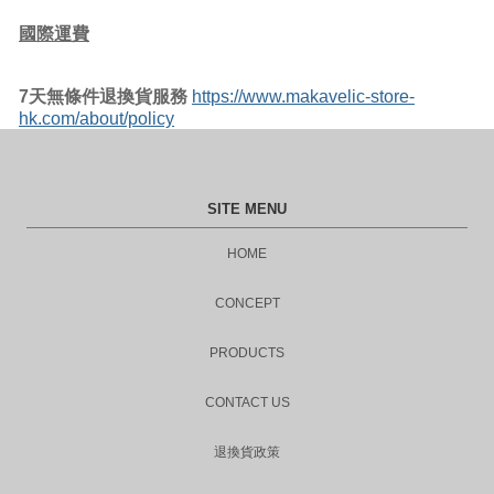
國際運費
7
天無條件退換貨服務
https://www.makavelic-store-
hk.com/about/policy
SITE MENU
HOME
CONCEPT
PRODUCTS
CONTACT US
退換貨政策