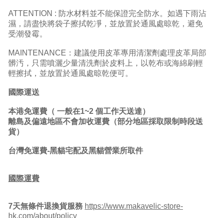
ATTENTION : 防水材料並不能保證完全防水。如遇下雨沾
濕，請盡快將袋子擦拭乾凈，並放置於通風處晾乾，避免
受潮發霉。
MAINTENANCE：建議使用皮革專用清潔劑處理皮革局部
髒汚，只需噴灑少量清洗劑於皮料上，以乾布或海綿刷輕
輕擦拭，並放置於通風處晾乾便可。
國際運送
本港免運費
（ 一般在1~2 個工作天送達）
離島及偏遠地區不會加收運費（部分地區採取限制時段送
貨）
台灣免運費-黑貓宅配及黑貓營業所取件
國際運費
7
天無條件退換貨服務
https://www.makavelic-store-
hk.com/about/policy