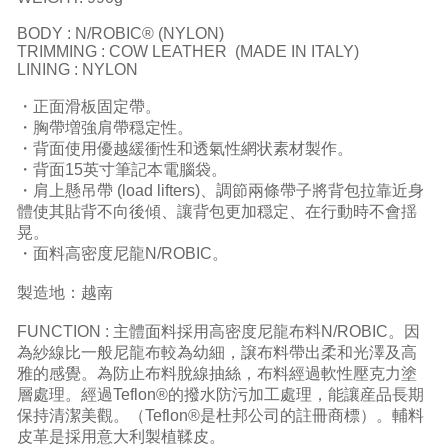
BODY : N/ROBIC® (NYLON)
TRIMMING : COW LEATHER (MADE IN ITALY)
LINING : NYLON
・正面滑板固定帶。
・胸帶増強肩帶穏定性。
・背面使用優越緩衝性和透氣性網状素材製作。
・背面15英寸筆記本電腦袋。
・肩上懸吊帶 (load lifters)、調節兩條帶子將背包拉靠近身
體使其貼背不向後傾、讓背包更加穏定、在行動時不會揺
晃。
・面料高密度尼龍N/ROBIC。
製造地：越南
FUNCTION : 主體面料採用高密度尼龍布料N/ROBIC。因
為紗線比一般尼龍布較為幼細，譲布料帶出柔和光澤及高
雅的感覺。為防止布料脫線抽絲，布料經過軟性壓克力塗
層處理。經過Teflon®的撥水防污加工處理，能讓産品長期
保持清潔美觀。（Teflon®是杜邦公司的註冊商標）。輔料
皮革是採用意大利製植鞣皮。